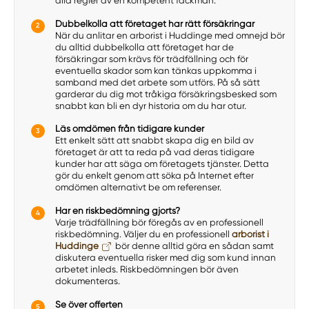
alla regler av en kompetent fackman.
Dubbelkolla att företaget har rätt försäkringar
När du anlitar en arborist i Huddinge med omnejd bör
du alltid dubbelkolla att företaget har de
försäkringar som krävs för trädfällning och för
eventuella skador som kan tänkas uppkomma i
samband med det arbete som utförs. På så sätt
garderar du dig mot tråkiga försäkringsbesked som
snabbt kan bli en dyr historia om du har otur.
Läs omdömen från tidigare kunder
Ett enkelt sätt att snabbt skapa dig en bild av
företaget är att ta reda på vad deras tidigare
kunder har att säga om företagets tjänster. Detta
gör du enkelt genom att söka på Internet efter
omdömen alternativt be om referenser.
Har en riskbedömning gjorts?
Varje trädfällning bör föregås av en professionell
riskbedömning. Väljer du en professionell
arborist i
Huddinge
bör denne alltid göra en sådan samt
diskutera eventuella risker med dig som kund innan
arbetet inleds. Riskbedömningen bör även
dokumenteras.
Se över offerten