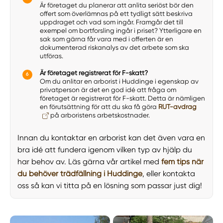
Är företaget du planerar att anlita seriöst bör den
offert som överlämnas på ett tydligt sätt beskriva
uppdraget och vad som ingår. Framgår det till
exempel om bortforsling ingår i priset? Ytterligare en
sak som gärna får vara med i offerten är en
dokumenterad riskanalys av det arbete som ska
utföras.
Är företaget registrerat för F-skatt?
Om du anlitar en arborist i Huddinge i egenskap av
privatperson är det en god idé att fråga om
företaget är registrerat för F-skatt. Detta är nämligen
en förutsättning för att du ska få göra
RUT-avdrag
på arboristens arbetskostnader.
Innan du kontaktar en arborist kan det även vara en
bra idé att fundera igenom vilken typ av hjälp du
har behov av. Läs gärna vår artikel med
fem tips när
du behöver trädfällning i Huddinge
, eller kontakta
oss så kan vi titta på en lösning som passar just dig!